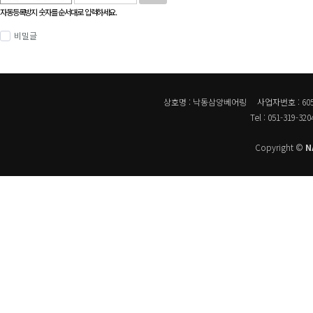
자동등록방지 숫자를 순서대로 입력하세요.
비밀글
상호명 : 낙동삼양베어링
사업자번호 : 605-
Tel : 051-319-320
Copyright ©
N