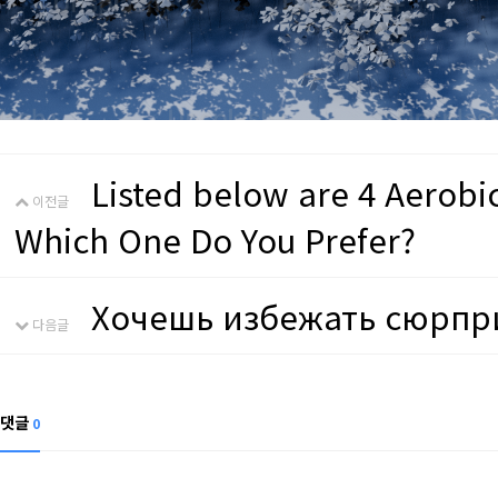
Listed below are 4 Aerobic
이전글
Which One Do You Prefer?
Хочешь избежать сюрпр
다음글
댓글
0