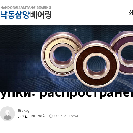
Ремонт рефрижерат
упки: распростран
Rickey
0건
198회
25-06-27 15:54